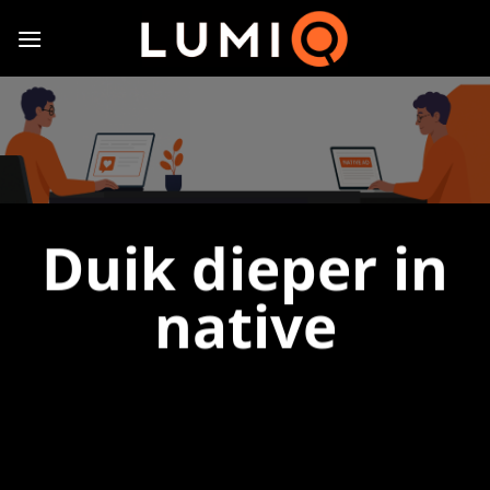
Ga
naar
inhoud
Duik dieper in
native