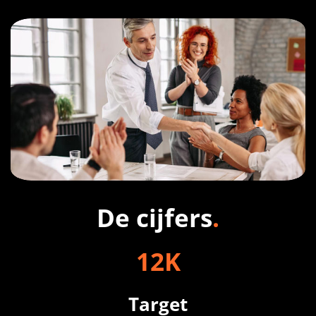
De cijfers
.
12
K
Target