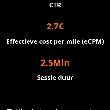
CTR
2
.
7
€
Effectieve cost per mile (eCPM)
2
.
5
Min
Sessie duur