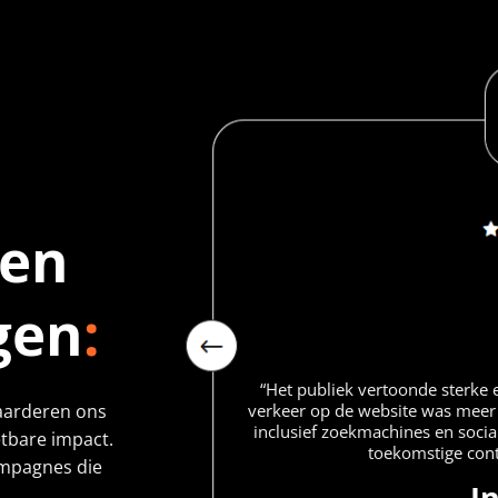
ten
gen
:
hap op een
“Het publiek vertoonde sterke
esultaten
verkeer op de website was meer
waarderen ons
ereik dat we
inclusief zoekmachines en socia
tbare impact.
toekomstige con
ampagnes die
I