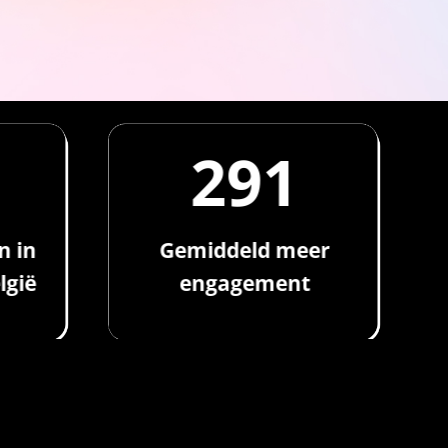
299
n in
Gemiddeld meer
lgië
engagement