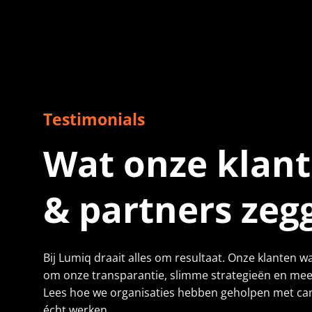
Testimonials
Wat onze klan
& partners zeg
“Met de native advertising van Lumiq zien we dat onze boodsc
natuurlijke en doeltreffende manier wordt overgebracht. De r
Bij Lumiq draait alles om resultaat. Onze klanten 
spreken voor zich. We zijn zeer tevreden met de impact en het b
om onze transparantie, slimme strategieën en mee
dankzij Lumiq realiseren.”
Lees hoe we organisaties hebben geholpen met c
De Vries Techniek
écht werken.