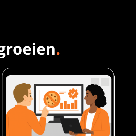
groeien
.