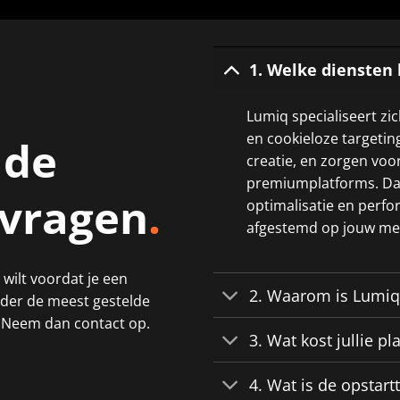
1. Welke diensten 
Lumiq specialiseert zic
en cookieloze targetin
 de
creatie, en zorgen voo
premiumplatforms. Daa
 vragen
.
optimalisatie en perfor
afgestemd op jouw me
 wilt voordat je een
2. Waarom is Lumiq 
der de meest gestelde
? Neem dan contact op.
3. Wat kost jullie p
4. Wat is de opstartt