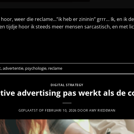
n ja hoor, weer die reclame…”ik heb er zininin” grrr… Ik, en i
en tijdje hoor ik steeds meer mensen sarcastisch, en met lic
LEES VERDER
→
t
,
advertentie
,
psychologie
,
reclame
DIGITAL STRATEGY
ve advertising pas werkt als de c
GEPLAATST OP
FEBRUARI 10, 2026
DOOR
AMY RIEDEMAN