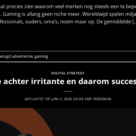
 laat precies zien waarom veel merken nog steeds een te bep
n. Gaming is allang geen niche meer. Wereldwijd spelen mi
rofessionals, ouders, oma’s, noem maar op. De gemiddelde [
LEES VERDER
→
Getagd
advertentie
,
gaming
DIGITAL STRATEGY
 achter irritante en daarom succe
GEPLAATST OP
JUNI 3, 2026
DOOR
AMY RIEDEMAN