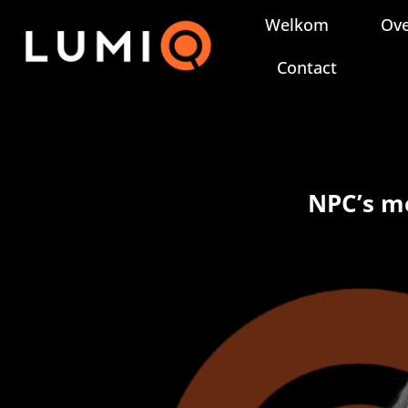
Ga
Welkom
Ove
naar
inhoud
Contact
NPC’s m